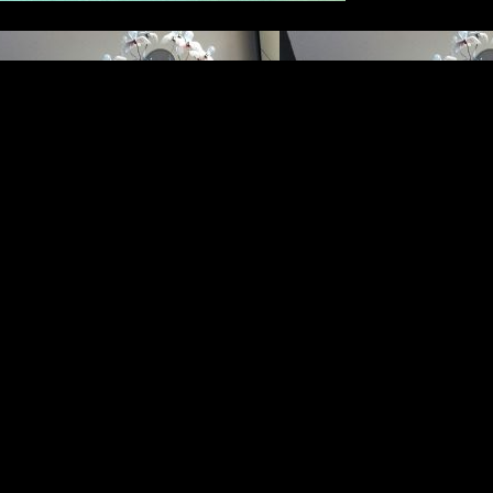
orps - Salle de bain - Paroi de séparation - Serrurie fine